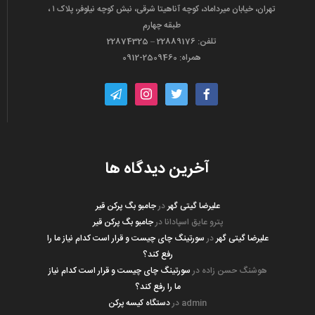
تهران، خیابان میرداماد، کوچه آناهیتا شرقی، نبش کوچه نیلوفر، پلاک ۱ ،
طبقه چهارم
تلفن: 22889176 – 22874325
همراه: 2509460-0912
paper-
instagram
twitter
facebook
plane-
o
آخرین دیدگاه ها
علیرضا گیتی گهر
در
جامبو بگ پرکن قیر
پترو عایق اسپادانا
در
جامبو بگ پرکن قیر
علیرضا گیتی گهر
در
سورتینگ چای چیست و قرار است کدام نیاز ما را
رفع کند؟
هوشنگ حسن زاده
در
سورتینگ چای چیست و قرار است کدام نیاز
ما را رفع کند؟
admin
در
دستگاه کیسه پرکن