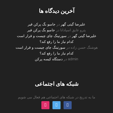
آخرین دیدگاه ها
علیرضا گیتی گهر
در
جامبو بگ پرکن قیر
پترو عایق اسپادانا
در
جامبو بگ پرکن قیر
علیرضا گیتی گهر
در
سورتینگ چای چیست و قرار است
کدام نیاز ما را رفع کند؟
هوشنگ حسن زاده
در
سورتینگ چای چیست و قرار است
کدام نیاز ما را رفع کند؟
admin
در
دستگاه کیسه پرکن
شبکه های اجتماعی
ما به تدریج در شبکه های اجتماعی هم فعال می شویم
instagram
twitter
facebook