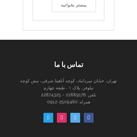
بیستر بخوانید
تماس با ما
تهران، خیابان میرداماد، کوچه آناهیتا شرقی، نبش کوچه
نیلوفر، پلاک ۱ ، طبقه چهارم
تلفن: 22889176 – 22874325
همراه: 2509460-0912
paper-
instagram
twitter
facebook
plane-
o