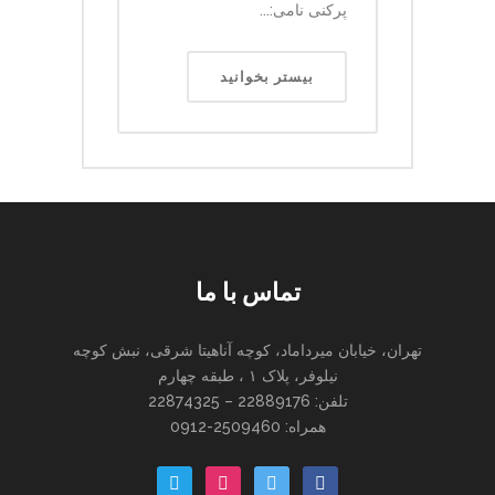
پرکنی نامی:...
بیستر بخوانید
تماس با ما
تهران، خیابان میرداماد، کوچه آناهیتا شرقی، نبش کوچه
نیلوفر، پلاک ۱ ، طبقه چهارم
تلفن: 22889176 – 22874325
همراه: 2509460-0912
paper-
instagram
twitter
facebook