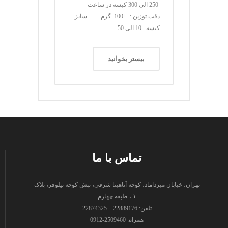
250 الی 300 کیسه در ساعت
دقت توزین : ±100 گرم سایز
کیسه : 10 الی 50...
بیستر بخوانید
تماس با ما
تهران، خیابان میرداماد، کوچه آناهیتا شرقی، نبش کوچه نیلوفر، پلاک
۱ ، طبقه چهارم
تلفن: 22889176 – 22874325
همراه: 2509460-0912