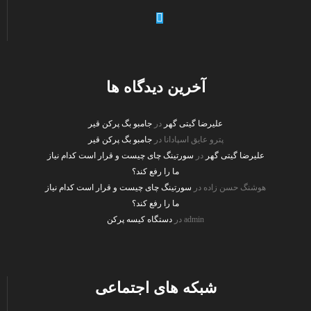
instagram
facebook
twitter
paper-
plane-
o
آخرین دیدگاه ها
علیرضا گیتی گهر
در
جامبو بگ پرکن قیر
پترو عایق اسپادانا
در
جامبو بگ پرکن قیر
علیرضا گیتی گهر
در
سورتینگ چای چیست و قرار است کدام نیاز
ما را رفع کند؟
هوشنگ حسن زاده
در
سورتینگ چای چیست و قرار است کدام نیاز
ما را رفع کند؟
admin
در
دستگاه کیسه پرکن
شبکه های اجتماعی