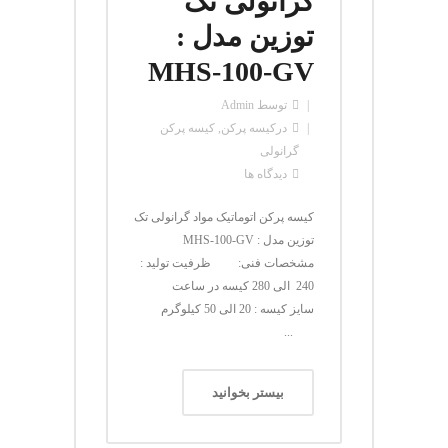
گرانولی تک
توزین مدل :
MHS-100-GV
توسط
Admin
در
کیسه پرکن
,
کیسه پرکن
گرانولی
دیدگاه ها
کیسه پرکن اتوماتیک مواد گرانولی تک
توزین مدل : MHS-100-GV
مشخصات فنی: ظرفیت تولید :
240 الی 280 کیسه در ساعت
سایز کیسه : 20 الی 50 کیلوگرم
...
بیستر بخوانید