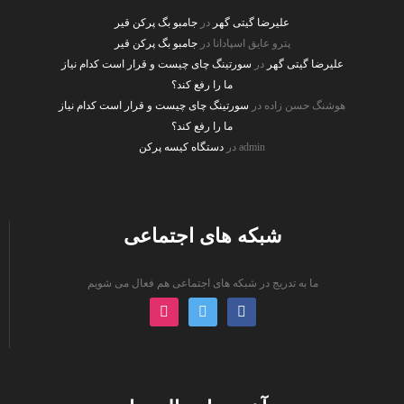
علیرضا گیتی گهر
در
جامبو بگ پرکن قیر
پترو عایق اسپادانا
در
جامبو بگ پرکن قیر
علیرضا گیتی گهر
در
سورتینگ چای چیست و قرار است کدام نیاز
ما را رفع کند؟
هوشنگ حسن زاده
در
سورتینگ چای چیست و قرار است کدام نیاز
ما را رفع کند؟
admin
در
دستگاه کیسه پرکن
شبکه های اجتماعی
ما به تدریج در شبکه های اجتماعی هم فعال می شویم
instagram
twitter
facebook