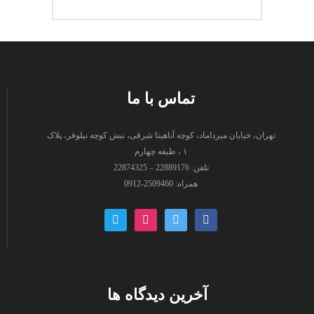
تماس با ما
تهران، خیابان میرداماد، کوچه آناهیتا شرقی، نبش کوچه نیلوفر، پلاک
۱ ، طبقه چهارم
تلفن: 22889176 – 22874325
همراه: 2509460-0912
paper-
instagram
twitter
facebook
plane-
o
آخرین دیدگاه ها