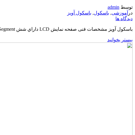
توسط
admin
در
آموزشی
,
باسکول
,
باسکول آویز
دیدگاه ها
باسکول آویز مشخصات فنی صفحه نمايش LCD داراي شش 7Segment با سايز 25 ميلي متر و داراي نور پس زمينه برای استفاده در مناطق کم نور مجهز به تاريخ و ساعت دارای حافظه داخلي جهت...
بیستر بخوانید