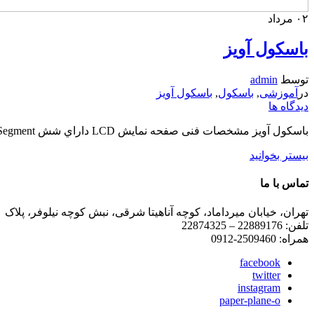
۰۲
مرداد
باسکول آویز
توسط
admin
در
آموزشی
,
باسکول
,
باسکول آویز
دیدگاه ها
باسکول آویز مشخصات فنی صفحه نمايش LCD داراي شش 7Segment با سايز 25 ميلي متر و داراي نور پس زمينه برای استفاده در مناطق کم نور مجهز به تاريخ و ساعت دارای حافظه داخلي جهت...
بیستر بخوانید
تماس با ما
تهران، خیابان میرداماد، کوچه آناهیتا شرقی، نبش کوچه نیلوفر، پلاک ۱ ، طبقه چهارم
تلفن: 22889176 – 22874325
همراه: 2509460-0912
facebook
twitter
instagram
paper-plane-o