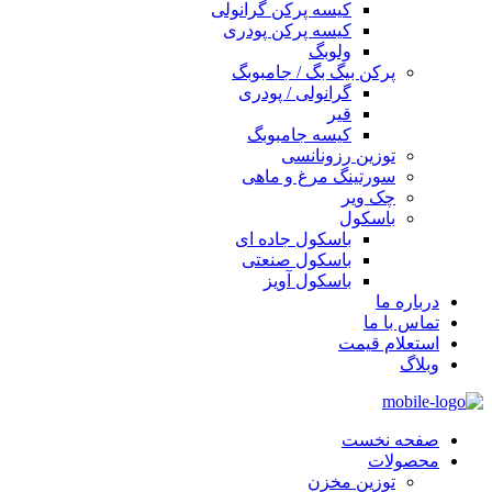
کیسه پرکن گرانولی
کیسه پرکن پودری
ولوبگ
پرکن بیگ بگ / جامبوبگ
گرانولی / پودری
قیر
کیسه جامبوبگ
توزین رزونانسی
سورتینگ مرغ و ماهی
چک ویر
باسکول
باسکول جاده ای
باسکول صنعتی
باسکول آویز
درباره ما
تماس با ما
استعلام قیمت
وبلاگ
صفحه نخست
محصولات
توزین مخزن