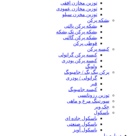
توزین مخازن افقی
توزین مخازن عمودی
توزین مخزن سیلو
بشکه پرکن
بشکه پرکن پالتی
بشکه پرکن تک بشکه
بشکه پرکن گالنی
قوطی پرکن
کیسه پرکن
کیسه پرکن گرانولی
کیسه پرکن پودری
ولوبگ
پرکن بیگ بگ / جامبوبگ
گرانولی / پودری
قیر
کیسه جامبوبگ
توزین رزونانسی
سورتینگ مرغ و ماهی
چک ویر
باسکول
باسکول جاده ای
باسکول صنعتی
باسکول آویز
درباره ما