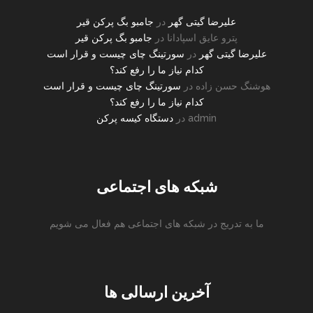
علیرضا گیتی گهر
در
جامبو بگ پرکن قیر
پترو عایق اسپادانا
در
جامبو بگ پرکن قیر
علیرضا گیتی گهر
در
سورتینگ چای چیست و قرار است
کدام نیاز ما را رفع کند؟
هوشنگ حسن زاده
در
سورتینگ چای چیست و قرار است
کدام نیاز ما را رفع کند؟
admin
در
دستگاه کیسه پرکن
شبکه های اجتماعی
ما به تدریج در شبکه های اجتماعی هم فعال می شویم
instagram
facebook
twitter
آخرین ارسالی ها