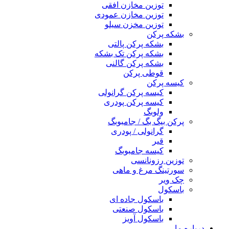
توزین مخازن افقی
توزین مخازن عمودی
توزین مخزن سیلو
بشکه پرکن
بشکه پرکن پالتی
بشکه پرکن تک بشکه
بشکه پرکن گالنی
قوطی پرکن
کیسه پرکن
کیسه پرکن گرانولی
کیسه پرکن پودری
ولوبگ
پرکن بیگ بگ / جامبوبگ
گرانولی / پودری
قیر
کیسه جامبوبگ
توزین رزونانسی
سورتینگ مرغ و ماهی
چک ویر
باسکول
باسکول جاده ای
باسکول صنعتی
باسکول آویز
درباره ما