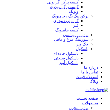
کیسه پرکن گرانولی
کیسه پرکن پودری
ولوبگ
پرکن بیگ بگ / جامبوبگ
گرانولی / پودری
قیر
کیسه جامبوبگ
توزین رزونانسی
سورتینگ مرغ و ماهی
چک ویر
باسکول
باسکول جاده ای
باسکول صنعتی
باسکول آویز
درباره ما
تماس با ما
استعلام قیمت
وبلاگ
صفحه نخست
محصولات
توزین مخزن