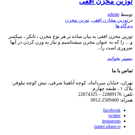
توزین مخزن افقی
توسط
admin
در
توزین مخازن افقی
,
توزین مخزن
دیدگاه ها
توزین مخزن افقی به بیان ساده تر هر نوع مخزن ، تانکر ، میکسر
و… را که به عنوان مخزن میشناسیم و نیاز به وزن کردن در آنها
ضروری است را...
بیستر بخوانید
تماس با ما
تهران، خیابان میرداماد، کوچه آناهیتا شرقی، نبش کوچه نیلوفر،
پلاک ۱ ، طبقه چهارم
تلفن: 22889176 – 22874325
همراه: 2509460-0912
facebook
twitter
instagram
paper-plane-o