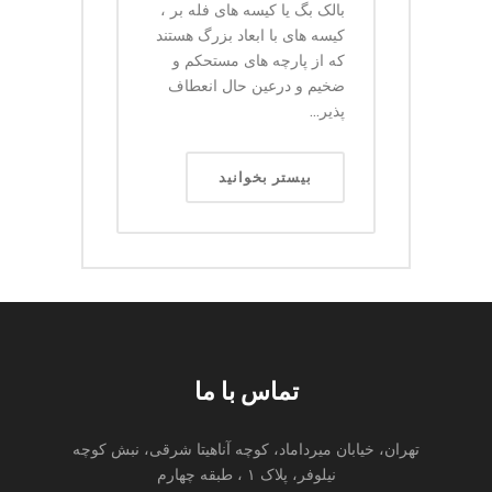
بالک بگ یا کیسه های فله بر ،
کیسه های با ابعاد بزرگ هستند
که از پارچه های مستحکم و
ضخیم و درعین حال انعطاف
پذیر...
بیستر بخوانید
تماس با ما
تهران، خیابان میرداماد، کوچه آناهیتا شرقی، نبش کوچه
نیلوفر، پلاک ۱ ، طبقه چهارم