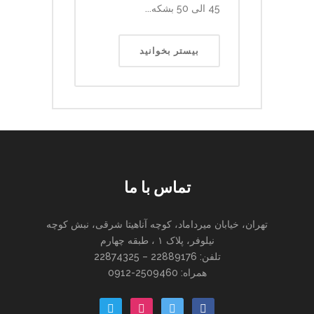
45 الی 50 بشکه...
بیستر بخوانید
تماس با ما
تهران، خیابان میرداماد، کوچه آناهیتا شرقی، نبش کوچه
نیلوفر، پلاک ۱ ، طبقه چهارم
تلفن: 22889176 – 22874325
همراه: 2509460-0912
paper-
instagram
twitter
facebook