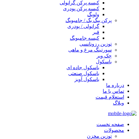
کیسه پرکن گرانولی
کیسه پرکن پودری
ولوبگ
پرکن بیگ بگ / جامبوبگ
گرانولی / پودری
قیر
کیسه جامبوبگ
توزین رزونانسی
سورتینگ مرغ و ماهی
چک ویر
باسکول
باسکول جاده ای
باسکول صنعتی
باسکول آویز
درباره ما
تماس با ما
استعلام قیمت
وبلاگ
صفحه نخست
محصولات
توزین مخزن