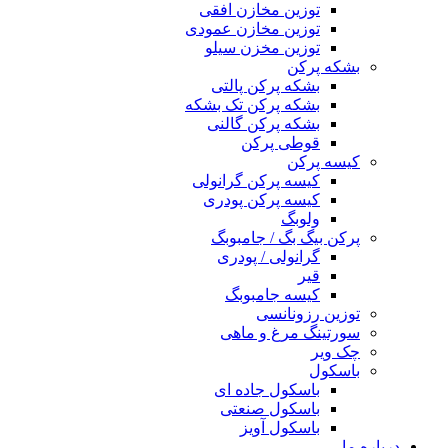
توزین مخازن افقی
توزین مخازن عمودی
توزین مخزن سیلو
بشکه پرکن
بشکه پرکن پالتی
بشکه پرکن تک بشکه
بشکه پرکن گالنی
قوطی پرکن
کیسه پرکن
کیسه پرکن گرانولی
کیسه پرکن پودری
ولوبگ
پرکن بیگ بگ / جامبوبگ
گرانولی / پودری
قیر
کیسه جامبوبگ
توزین رزونانسی
سورتینگ مرغ و ماهی
چک ویر
باسکول
باسکول جاده ای
باسکول صنعتی
باسکول آویز
درباره ما