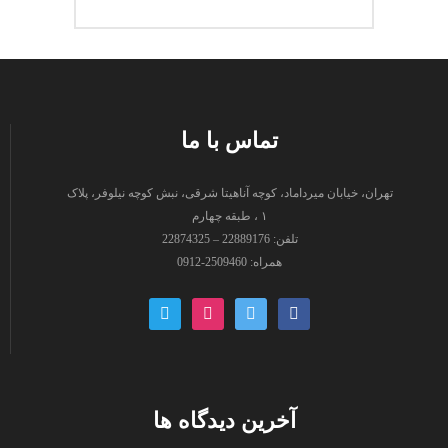
تماس با ما
تهران، خیابان میرداماد، کوچه آناهیتا شرقی، نبش کوچه نیلوفر، پلاک
۱ ، طبقه چهارم
تلفن: 22889176 – 22874325
همراه: 2509460-0912
paper-
instagram
twitter
facebook
plane-
o
آخرین دیدگاه ها