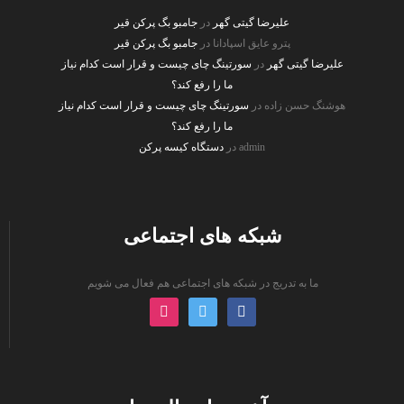
علیرضا گیتی گهر
در
جامبو بگ پرکن قیر
پترو عایق اسپادانا
در
جامبو بگ پرکن قیر
علیرضا گیتی گهر
در
سورتینگ چای چیست و قرار است کدام نیاز
ما را رفع کند؟
هوشنگ حسن زاده
در
سورتینگ چای چیست و قرار است کدام نیاز
ما را رفع کند؟
admin
در
دستگاه کیسه پرکن
شبکه های اجتماعی
ما به تدریج در شبکه های اجتماعی هم فعال می شویم
instagram
twitter
facebook