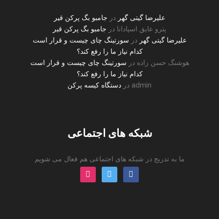
علیرضا گیتی گهر
در
جامبو بگ پرکن قیر
پترو عایق اسپادانا
در
جامبو بگ پرکن قیر
علیرضا گیتی گهر
در
سورتینگ چای چیست و قرار است
کدام نیاز ما را رفع کند؟
هوشنگ حسن زاده
در
سورتینگ چای چیست و قرار است
کدام نیاز ما را رفع کند؟
admin
در
دستگاه کیسه پرکن
شبکه های اجتماعی
ما به تدریج در شبکه های اجتماعی هم فعال می شویم
instagram
twitter
facebook