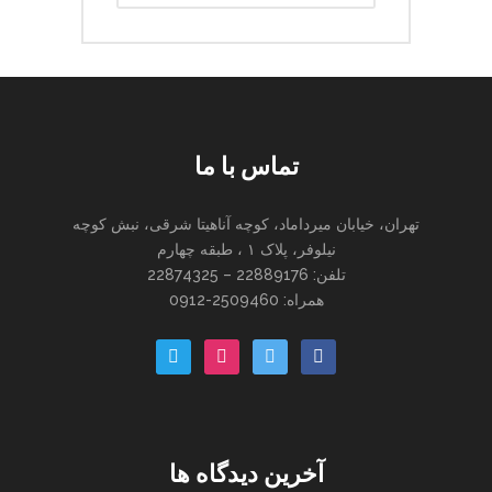
تماس با ما
تهران، خیابان میرداماد، کوچه آناهیتا شرقی، نبش کوچه
نیلوفر، پلاک ۱ ، طبقه چهارم
تلفن: 22889176 – 22874325
همراه: 2509460-0912
paper-
instagram
twitter
facebook
plane-
o
آخرین دیدگاه ها