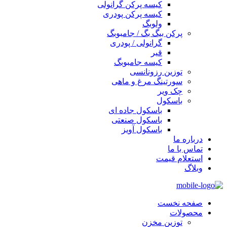
کیسه پرکن گرانولی
کیسه پرکن پودری
ولوبگ
پرکن بیگ بگ / جامبوبگ
گرانولی / پودری
قیر
کیسه جامبوبگ
توزین رزونانسی
سورتینگ مرغ و ماهی
چک ویر
باسکول
باسکول جاده ای
باسکول صنعتی
باسکول آویز
درباره ما
تماس با ما
استعلام قیمت
وبلاگ
صفحه نخست
محصولات
توزین مخزن