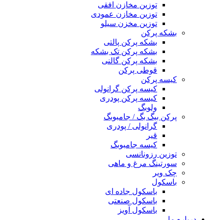
توزین مخازن افقی
توزین مخازن عمودی
توزین مخزن سیلو
بشکه پرکن
بشکه پرکن پالتی
بشکه پرکن تک بشکه
بشکه پرکن گالنی
قوطی پرکن
کیسه پرکن
کیسه پرکن گرانولی
کیسه پرکن پودری
ولوبگ
پرکن بیگ بگ / جامبوبگ
گرانولی / پودری
قیر
کیسه جامبوبگ
توزین رزونانسی
سورتینگ مرغ و ماهی
چک ویر
باسکول
باسکول جاده ای
باسکول صنعتی
باسکول آویز
درباره ما