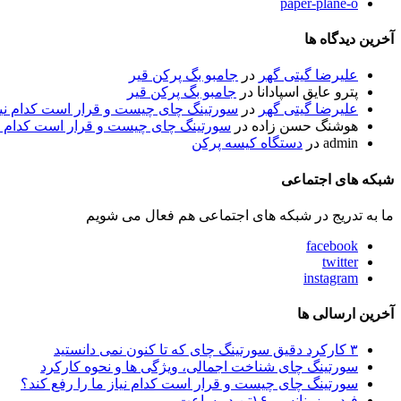
paper-plane-o
آخرین دیدگاه ها
علیرضا گیتی گهر
در
جامبو بگ پرکن قیر
پترو عایق اسپادانا
در
جامبو بگ پرکن قیر
علیرضا گیتی گهر
در
سورتینگ چای چیست و قرار است کدام نیاز
هوشنگ حسن زاده
در
سورتینگ چای چیست و قرار است کدام نیا
admin
در
دستگاه کیسه پرکن
شبکه های اجتماعی
ما به تدریج در شبکه های اجتماعی هم فعال می شویم
facebook
twitter
instagram
آخرین ارسالی ها
۳ کارکرد دقیق سورتینگ چای که تا کنون نمی دانستید
سورتینگ چای شناخت اجمالی، ویژگی ها و نحوه کارکرد
سورتینگ چای چیست و قرار است کدام نیاز ما را رفع کند؟
فیدر رزونانسی ۱۶تن در ساعت