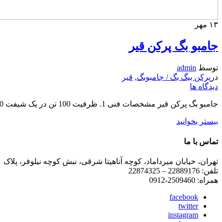
۱۳
مهر
جامبو بگ پرکن قیر
توسط
admin
در
پرکن بیگ بگ / جامبوبگ
,
قیر
دیدگاه ها
جامبو بگ پرکن قیر مشخصات فنی 1. ظرفیت 100 تن در یک شیفت 10ساعته کاری 2. سیستم هوشمند توزین و تخلیه قیر داخل کیسه های پلی اتیلن 3. دمای ورودی زیر 110 درجه جهت...
بیستر بخوانید
تماس با ما
تهران، خیابان میرداماد، کوچه آناهیتا شرقی، نبش کوچه نیلوفر، پلاک ۱ ، طبقه چهارم
تلفن: 22889176 – 22874325
همراه: 2509460-0912
facebook
twitter
instagram