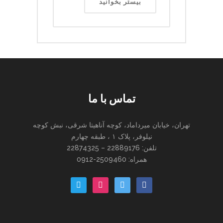
بیستر بخوانید
تماس با ما
تهران، خیابان میرداماد، کوچه آناهیتا شرقی، نبش کوچه
نیلوفر، پلاک ۱ ، طبقه چهارم
تلفن: 22889176 – 22874325
همراه: 2509460-0912
paper-
instagram
twitter
facebook
plane-
o