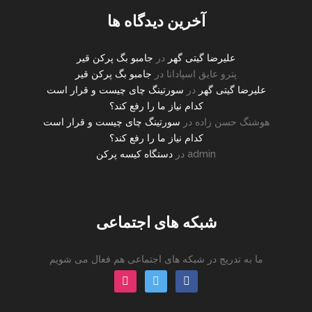
آخرین دیدگاه ها
علیرضا گیتی گهر
در
جامبو بگ پرکن قیر
پترو عایق اسپادانا
در
جامبو بگ پرکن قیر
علیرضا گیتی گهر
در
سورتینگ چای چیست و قرار است
کدام نیاز ما را رفع کند؟
هوشنگ حسن زاده
در
سورتینگ چای چیست و قرار است
کدام نیاز ما را رفع کند؟
admin
در
دستگاه کیسه پرکن
شبکه های اجتماعی
ما به تدریج در شبکه های اجتماعی هم فعال می شویم
instagram
twitter
facebook