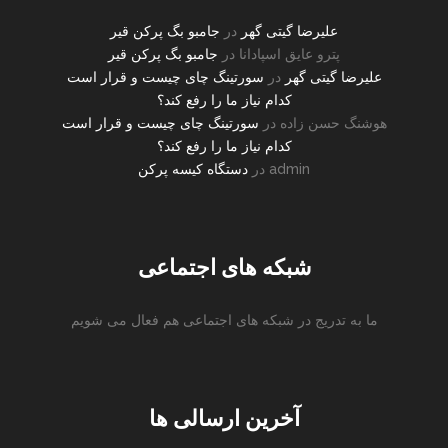
علیرضا گیتی گهر
در
جامبو بگ پرکن قیر
پترو عایق اسپادانا
در
جامبو بگ پرکن قیر
علیرضا گیتی گهر
در
سورتینگ چای چیست و قرار است
کدام نیاز ما را رفع کند؟
هوشنگ حسن زاده
در
سورتینگ چای چیست و قرار است
کدام نیاز ما را رفع کند؟
admin
در
دستگاه کیسه پرکن
شبکه های اجتماعی
ما به تدریج در شبکه های اجتماعی هم فعال می شویم
instagram
facebook
twitter
آخرین ارسالی ها