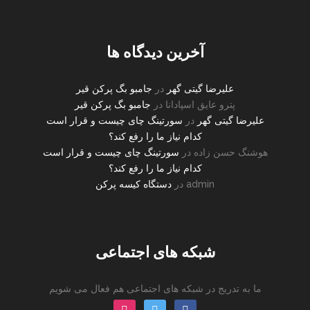
o
آخرین دیدگاه ها
علیرضا گیتی گهر
در
جامبو بگ پرکن قیر
پترو عایق اسپادانا
در
جامبو بگ پرکن قیر
علیرضا گیتی گهر
در
سورتینگ چای چیست و قرار است
کدام نیاز ما را رفع کند؟
هوشنگ حسن زاده
در
سورتینگ چای چیست و قرار است
کدام نیاز ما را رفع کند؟
admin
در
دستگاه کیسه پرکن
شبکه های اجتماعی
ما به تدریج در شبکه های اجتماعی هم فعال می شویم
instagram
twitter
facebook