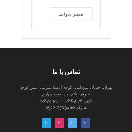
بیستر بخوانید
تماس با ما
تهران، خیابان میرداماد، کوچه آناهیتا شرقی، نبش کوچه
نیلوفر، پلاک ۱ ، طبقه چهارم
تلفن: 22889176 – 22874325
همراه: 2509460-0912
paper-
instagram
twitter
facebook
plane-