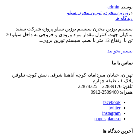
توسط
admin
در
توزین مخزن
,
توزین مخزن سیلو
دیدگاه ها
سیستم توزین مخزن سیستم توزین سیلو پروژه شرکت سفید
ماکیان جهت کنترل مقدار مواد ورودی و خروجی به داخل سیلو 20
تن با ارتفاع 12 متر با نصب سیستم توزین بروی...
بیستر بخوانید
تماس با ما
تهران، خیابان میرداماد، کوچه آناهیتا شرقی، نبش کوچه نیلوفر،
پلاک ۱ ، طبقه چهارم
تلفن: 22889176 – 22874325
همراه: 2509460-0912
facebook
twitter
instagram
paper-plane-o
آخرین دیدگاه ها