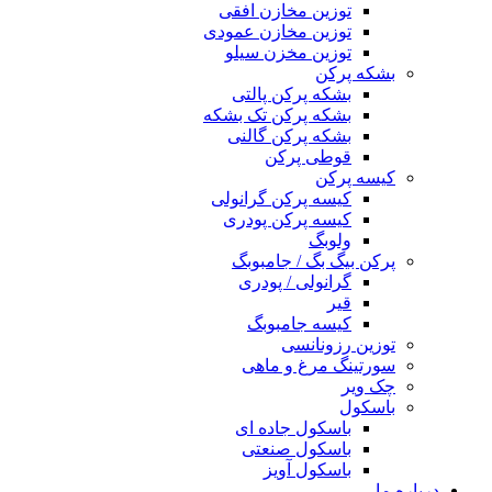
توزین مخازن افقی
توزین مخازن عمودی
توزین مخزن سیلو
بشکه پرکن
بشکه پرکن پالتی
بشکه پرکن تک بشکه
بشکه پرکن گالنی
قوطی پرکن
کیسه پرکن
کیسه پرکن گرانولی
کیسه پرکن پودری
ولوبگ
پرکن بیگ بگ / جامبوبگ
گرانولی / پودری
قیر
کیسه جامبوبگ
توزین رزونانسی
سورتینگ مرغ و ماهی
چک ویر
باسکول
باسکول جاده ای
باسکول صنعتی
باسکول آویز
درباره ما