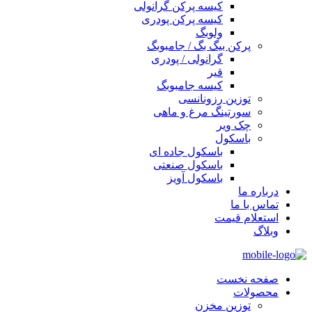
کیسه پرکن گرانولی
کیسه پرکن پودری
ولوبگ
پرکن بیگ بگ / جامبوبگ
گرانولی / پودری
قیر
کیسه جامبوبگ
توزین رزونانسی
سورتینگ مرغ و ماهی
چک ویر
باسکول
باسکول جاده ای
باسکول صنعتی
باسکول آویز
درباره ما
تماس با ما
استعلام قیمت
وبلاگ
صفحه نخست
محصولات
توزین مخزن