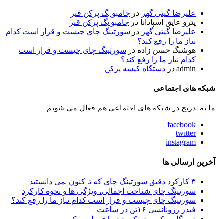
علیرضا گیتی گهر
در
جامبو بگ پرکن قیر
پترو عایق اسپادانا
در
جامبو بگ پرکن قیر
علیرضا گیتی گهر
در
سورتینگ چای چیست و قرار است کدام
نیاز ما را رفع کند؟
هوشنگ حسن زاده
در
سورتینگ چای چیست و قرار است
کدام نیاز ما را رفع کند؟
admin
در
دستگاه کیسه پرکن
شبکه های اجتماعی
ما به تدریج در شبکه های اجتماعی هم فعال می شویم
facebook
twitter
instagram
آخرین ارسالی ها
۳ کارکرد دقیق سورتینگ چای که تا کنون نمی دانستید
سورتینگ چای شناخت اجمالی، ویژگی ها و نحوه کارکرد
سورتینگ چای چیست و قرار است کدام نیاز ما را رفع کند؟
فیدر رزونانسی ۱۶تن در ساعت
دستگاه پرکن پودر کم حجم | قوطی پرکن