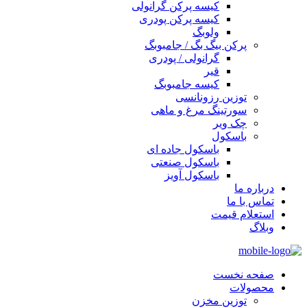
کیسه پرکن گرانولی
کیسه پرکن پودری
ولوبگ
پرکن بیگ بگ / جامبوبگ
گرانولی / پودری
قیر
کیسه جامبوبگ
توزین رزونانسی
سورتینگ مرغ و ماهی
چک ویر
باسکول
باسکول جاده ای
باسکول صنعتی
باسکول آویز
درباره ما
تماس با ما
استعلام قیمت
وبلاگ
صفحه نخست
محصولات
توزین مخزن