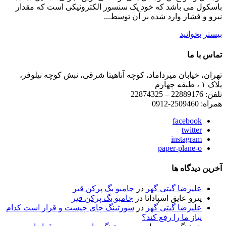
باسکول می باشد که خود یک سنسور الکترونیکی است که مقدار
نیرو و فشار وارد شده بر آن توسط...
بیستر بخوانید
تماس با ما
تهران، خیابان میرداماد، کوچه آناهیتا شرقی، نبش کوچه نیلوفر،
پلاک ۱ ، طبقه چهارم
تلفن: 22889176 – 22874325
همراه: 2509460-0912
facebook
twitter
instagram
paper-plane-o
آخرین دیدگاه ها
علیرضا گیتی گهر
در
جامبو بگ پرکن قیر
پترو عایق اسپادانا
در
جامبو بگ پرکن قیر
علیرضا گیتی گهر
در
سورتینگ چای چیست و قرار است کدام
نیاز ما را رفع کند؟