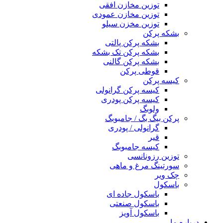
توزین مخازن افقی
توزین مخازن عمودی
توزین مخزن سیلو
بشکه پرکن
بشکه پرکن پالتی
بشکه پرکن تک بشکه
بشکه پرکن گالنی
قوطی پرکن
کیسه پرکن
کیسه پرکن گرانولی
کیسه پرکن پودری
ولوبگ
پرکن بیگ بگ / جامبوبگ
گرانولی / پودری
قیر
کیسه جامبوبگ
توزین رزونانسی
سورتینگ مرغ و ماهی
چک ویر
باسکول
باسکول جاده ای
باسکول صنعتی
باسکول آویز
درباره ما