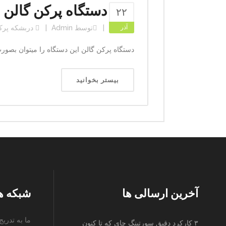
​دستگاه پرکن گالن
۲۲
آذر
توسط
Admin
در
بشکه پرک
​دستگاه پرکن گالن این دستگاه را میتوان بصور
بیستر بخوانید
آخرین ارسالی ها
شبکه ه
ما به تدری
۳ کارکرد دقیق سورتینگ چای که تا کنون