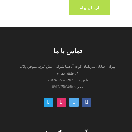
تماس با ما
تهران، خیابان میرداماد، کوچه آناهیتا شرقی، نبش کوچه نیلوفر، پلاک
۱ ، طبقه چهارم
تلفن: 22889176 – 22874325
همراه: 2509460-0912
paper-
instagram
twitter
facebook
plane-
o