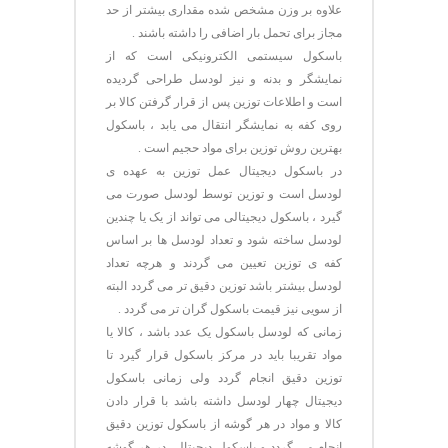
علاوه بر وزن مشخص شده مقداری بیشتر از حد
مجاز برای تحمل بار اضافی را داشته باشند .
باسکول سیستمی الکترونیکی است که از
نمایشگر و بدنه و نیز لودسل طراحی گردیده
است و اطلاعات توزین پس از قرار گرفتن کالا بر
روی کفه به نمایشگر انتقال می یابد ، باسکول
بهترین روش توزین برای مواد حجیم است .
در باسکول دیجیتال عمل توزین به عهده ی
لودسل است و توزین توسط لودسل صورت می
گیرد ، باسکول دیجیتالی می تواند از یک یا چندین
لودسل ساخته شود و تعداد لودسل ها بر اساس
کفه ی توزین تعیین می گردند و هرچه تعداد
لودسل بیشتر باشد توزین دقیق تر می گردد البته
از سویی نیز قیمت باسکول گران تر می گردد .
زمانی که لودسل باسکول یک عدد باشد ، کالا یا
مواد تقریبا باید در مرکز باسکول قرار گیرد تا
توزین دقیق انجام گردد ولی زمانی باسکول
دیجیتال چهار لودسل داشته باشد با قرار دادن
کالا و مواد در هر گوشه از باسکول توزین دقیق
انجام می گردد و باسکول دیجیتالی در هر گوشه