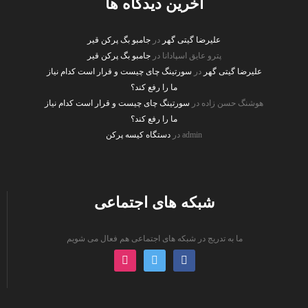
آخرین دیدگاه ها
علیرضا گیتی گهر
در
جامبو بگ پرکن قیر
پترو عایق اسپادانا
در
جامبو بگ پرکن قیر
علیرضا گیتی گهر
در
سورتینگ چای چیست و قرار است کدام نیاز
ما را رفع کند؟
هوشنگ حسن زاده
در
سورتینگ چای چیست و قرار است کدام نیاز
ما را رفع کند؟
admin
در
دستگاه کیسه پرکن
شبکه های اجتماعی
ما به تدریج در شبکه های اجتماعی هم فعال می شویم
instagram
twitter
facebook