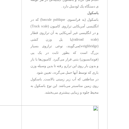
ی دستگاه یک لودسل دارد .
باسکول
باسکول (به فرانسوی: bascule publique) که در
انگلیسی آمریکایی ترازوی کامیون (Truck scale)
و در انگلیسی غیر آمریکایی به آن ترازوی قطار
(railroad scale)یا پل وزن کشی
(weighbridge)می‌گویند، نوعی ترازوی بسیار
بزرگ است که بطور ثابت در یک پی
(فوندانسیون) بتنی قرار می‌گیرد. کامیون‌ها با بار
و بدون بار روی این ترازو رفته تا بدین وسیله وزن
باری که توسط آنها حمل می‌گردد، تعیین شود.
در مناطقی که آب زیر زمینی بالاست, باسکول
روی زمین مناسبتر می‌باشد. این نوع باسکول به
محیط جلوه و زیبایی بیشتری می‌بخشد.