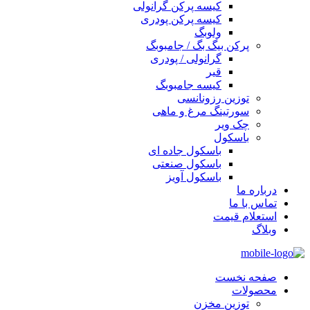
کیسه پرکن گرانولی
کیسه پرکن پودری
ولوبگ
پرکن بیگ بگ / جامبوبگ
گرانولی / پودری
قیر
کیسه جامبوبگ
توزین رزونانسی
سورتینگ مرغ و ماهی
چک ویر
باسکول
باسکول جاده ای
باسکول صنعتی
باسکول آویز
درباره ما
تماس با ما
استعلام قیمت
وبلاگ
صفحه نخست
محصولات
توزین مخزن