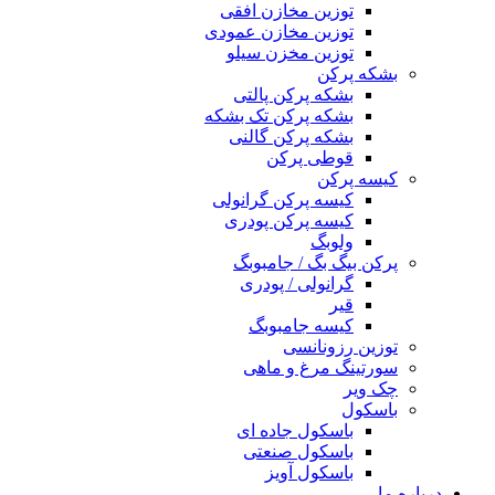
توزین مخازن افقی
توزین مخازن عمودی
توزین مخزن سیلو
بشکه پرکن
بشکه پرکن پالتی
بشکه پرکن تک بشکه
بشکه پرکن گالنی
قوطی پرکن
کیسه پرکن
کیسه پرکن گرانولی
کیسه پرکن پودری
ولوبگ
پرکن بیگ بگ / جامبوبگ
گرانولی / پودری
قیر
کیسه جامبوبگ
توزین رزونانسی
سورتینگ مرغ و ماهی
چک ویر
باسکول
باسکول جاده ای
باسکول صنعتی
باسکول آویز
درباره ما