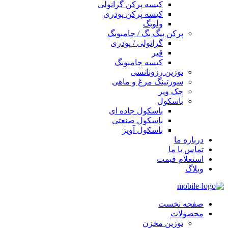
کیسه پرکن گرانولی
کیسه پرکن پودری
ولوبگ
پرکن بیگ بگ / جامبوبگ
گرانولی / پودری
قیر
کیسه جامبوبگ
توزین رزونانسی
سورتینگ مرغ و ماهی
چک ویر
باسکول
باسکول جاده ای
باسکول صنعتی
باسکول آویز
درباره ما
تماس با ما
استعلام قیمت
وبلاگ
صفحه نخست
محصولات
توزین مخزن