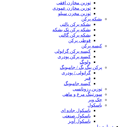
توزین مخازن افقی
توزین مخازن عمودی
توزین مخزن سیلو
بشکه پرکن
بشکه پرکن پالتی
بشکه پرکن تک بشکه
بشکه پرکن گالنی
قوطی پرکن
کیسه پرکن
کیسه پرکن گرانولی
کیسه پرکن پودری
ولوبگ
پرکن بیگ بگ / جامبوبگ
گرانولی / پودری
قیر
کیسه جامبوبگ
توزین رزونانسی
سورتینگ مرغ و ماهی
چک ویر
باسکول
باسکول جاده ای
باسکول صنعتی
باسکول آویز
درباره ما