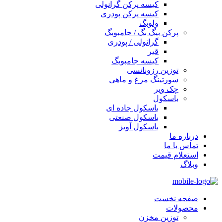
کیسه پرکن گرانولی
کیسه پرکن پودری
ولوبگ
پرکن بیگ بگ / جامبوبگ
گرانولی / پودری
قیر
کیسه جامبوبگ
توزین رزونانسی
سورتینگ مرغ و ماهی
چک ویر
باسکول
باسکول جاده ای
باسکول صنعتی
باسکول آویز
درباره ما
تماس با ما
استعلام قیمت
وبلاگ
صفحه نخست
محصولات
توزین مخزن