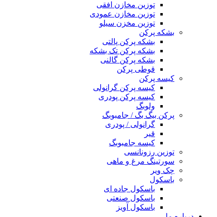
توزین مخازن افقی
توزین مخازن عمودی
توزین مخزن سیلو
بشکه پرکن
بشکه پرکن پالتی
بشکه پرکن تک بشکه
بشکه پرکن گالنی
قوطی پرکن
کیسه پرکن
کیسه پرکن گرانولی
کیسه پرکن پودری
ولوبگ
پرکن بیگ بگ / جامبوبگ
گرانولی / پودری
قیر
کیسه جامبوبگ
توزین رزونانسی
سورتینگ مرغ و ماهی
چک ویر
باسکول
باسکول جاده ای
باسکول صنعتی
باسکول آویز
درباره ما