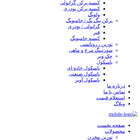
کیسه پرکن گرانولی
کیسه پرکن پودری
ولوبگ
پرکن بیگ بگ / جامبوبگ
گرانولی / پودری
قیر
کیسه جامبوبگ
توزین رزونانسی
سورتینگ مرغ و ماهی
چک ویر
باسکول
باسکول جاده ای
باسکول صنعتی
باسکول آویز
درباره ما
تماس با ما
استعلام قیمت
وبلاگ
صفحه نخست
محصولات
توزین مخزن