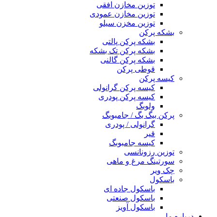
توزین مخازن افقی
توزین مخازن عمودی
توزین مخزن سیلو
بشکه پرکن
بشکه پرکن پالتی
بشکه پرکن تک بشکه
بشکه پرکن گالنی
قوطی پرکن
کیسه پرکن
کیسه پرکن گرانولی
کیسه پرکن پودری
ولوبگ
پرکن بیگ بگ / جامبوبگ
گرانولی / پودری
قیر
کیسه جامبوبگ
توزین رزونانسی
سورتینگ مرغ و ماهی
چک ویر
باسکول
باسکول جاده ای
باسکول صنعتی
باسکول آویز
درباره ما