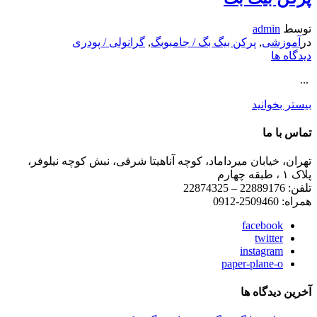
توسط
admin
در
آموزشی
,
پرکن بیگ بگ / جامبوبگ
,
گرانولی / پودری
دیدگاه ها
...
بیستر بخوانید
تماس با ما
تهران، خیابان میرداماد، کوچه آناهیتا شرقی، نبش کوچه نیلوفر،
پلاک ۱ ، طبقه چهارم
تلفن: 22889176 – 22874325
همراه: 2509460-0912
facebook
twitter
instagram
paper-plane-o
آخرین دیدگاه ها