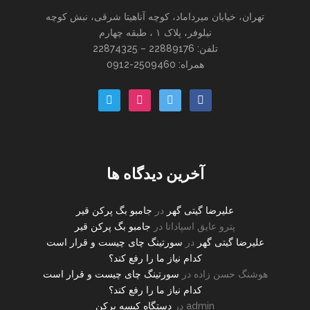
تهران، خیابان میرداماد، کوچه آناهیتا شرقی، نبش کوچه
نیلوفر، پلاک ۱ ، طبقه چهارم
تلفن: 22889176 – 22874325
همراه: 2509460-0912
paper-
instagram
twitter
facebook
plane-
o
آخرین دیدگاه ها
علیرضا گیتی گهر
در
جامبو بگ پرکن قیر
پترو عایق اسپادانا
در
جامبو بگ پرکن قیر
علیرضا گیتی گهر
در
سورتینگ چای چیست و قرار است
کدام نیاز ما را رفع کند؟
هوشنگ حسن زاده
در
سورتینگ چای چیست و قرار است
کدام نیاز ما را رفع کند؟
admin
در
دستگاه کیسه پرکن