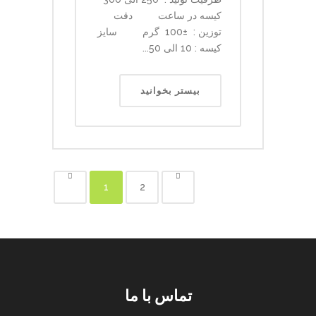
کیسه در ساعت دقت
توزین : ±100 گرم سایز
کیسه : 10 الی 50...
بیستر بخوانید
1
2
تماس با ما